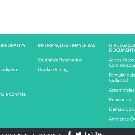
ORPORATIVA
INFORMAÇÕES FINANCEIRAS
DIVULGAÇÕE
DOCUMENT
Central de Resultados
Avisos, Fato
Comunicado
 Códigos e
Dívida e Rating
Formulário d
Cadastral
Assembleias
lho e Comitês
Reuniões da 
Demais Doc
Ambiente C
dade e segurança da informação