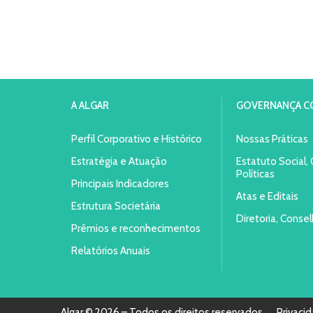
A ALGAR
GOVERNANÇA C
Perfil Corporativo e Histórico
Nossas Práticas
Estratégia e Atuação
Estatuto Social,
Políticas
Principais Indicadores
Atas e Editais
Estrutura Societária
Diretoria, Conse
Prêmios e reconhecimentos
Relatórios Anuais
Algar © 2026 – Todos os direitos reservados
Privaci