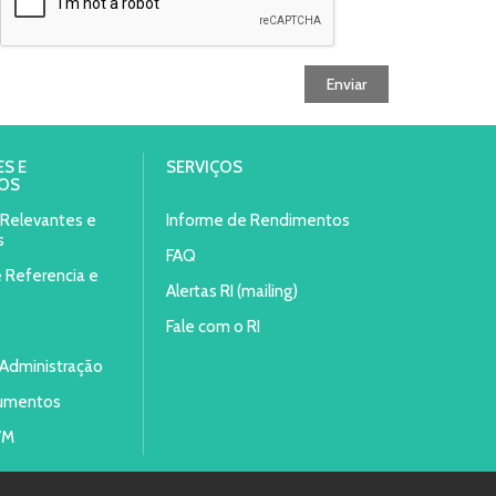
Enviar
S E
SERVIÇOS
OS
s Relevantes e
Informe de Rendimentos
s
FAQ
e Referencia e
Alertas RI (mailing)
Fale com o RI
Administração
umentos
VM