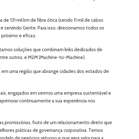
e 131 mil km de fibra ótica (sendo 11 mil de cabos
e servindo Gente. Para isso, direcionamos todos os
 próximo e eficaz.
ertamos soluções que combinam links dedicados de
entre outros, e M2M (Machine-to-Machine).
fixa em uma região que abrange cidades dos estados de
nais, engajados em sermos uma empresa sustentável e
 aprimorar continuamente a sua experiência nos
 promissórias, fruto de um relacionamento direto que
hores práticas de governança corporativa. Temos
delo de negócios virtuoso e que gera valor para a