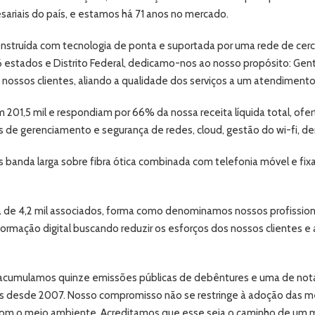
ariais do país, e estamos há 71 anos no mercado.
nstruída com tecnologia de ponta e suportada por uma rede de cerca d
 estados e Distrito Federal, dedicamo-nos ao nosso propósito: Gent
 nossos clientes, aliando a qualidade dos serviços a um atendimento
201,5 mil e respondiam por 66% da nossa receita líquida total, of
s de gerenciamento e segurança de redes, cloud, gestão do wi-fi, d
mos banda larga sobre fibra ótica combinada com telefonia móvel e 
a de 4,2 mil associados, forma como denominamos nossos profissio
ormação digital buscando reduzir os esforços dos nossos clientes e
acumulamos quinze emissões públicas de debêntures e uma de notas
desde 2007. Nosso compromisso não se restringe à adoção das mel
 com o meio ambiente. Acreditamos que esse seja o caminho de um mo