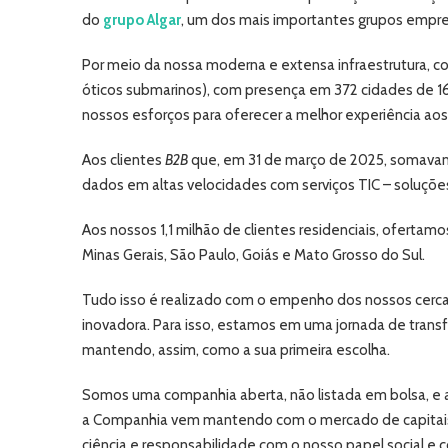
do
grupo Algar
, um dos mais importantes grupos empres
Por meio da nossa moderna e extensa infraestrutura, co
óticos submarinos), com presença em 372 cidades de 16
nossos esforços para oferecer a melhor experiência aos
Aos clientes
B2B
que, em 31 de março de 2025, somavam 
dados em altas velocidades com serviços TIC – soluçõe
Aos nossos 1,1 milhão de clientes residenciais, oferta
Minas Gerais, São Paulo, Goiás e Mato Grosso do Sul.
Tudo isso é realizado com o empenho dos nossos cerc
inovadora. Para isso, estamos em uma jornada de transf
mantendo, assim, como a sua primeira escolha.
Somos uma companhia aberta, não listada em bolsa, e 
a Companhia vem mantendo com o mercado de capitais 
ciência e responsabilidade com o nosso papel social e