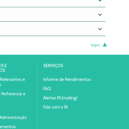
topo
S E
SERVIÇOS
OS
s Relevantes e
Informe de Rendimentos
s
FAQ
e Referencia e
Alertas RI (mailing)
Fale com o RI
Administração
umentos